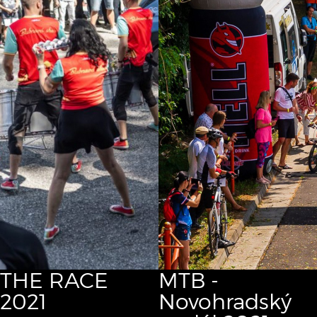
THE RACE
MTB -
2021
Novohradský