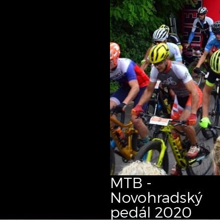
MTB -
Novohradský
pedál
2020