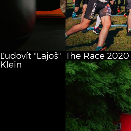
Ľudovít "Lajoš"
The Race
2020
Klein