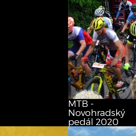
MTB -
Novohradský
pedál
2020