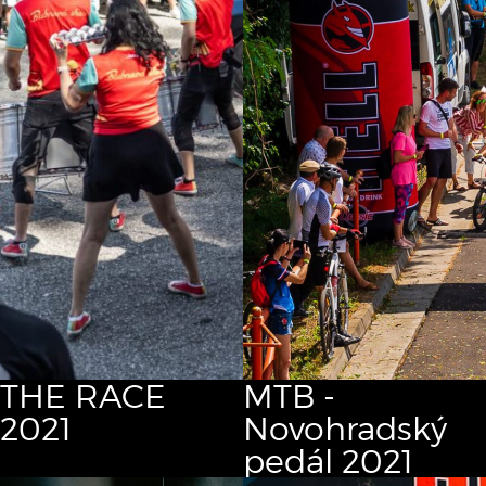
THE RACE
MTB -
2021
Novohradský
pedál 2021