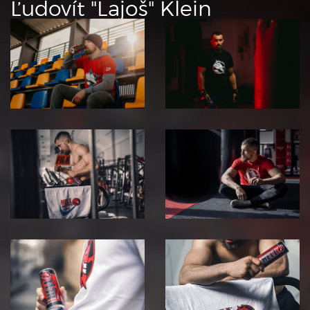
Ľudovít "Lajoš" Klein