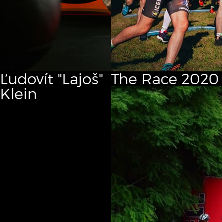
Ľudovít "Lajoš"
The Race
2020
Klein