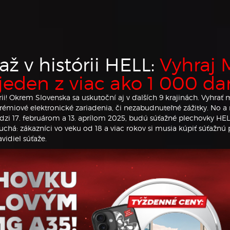
až v histórii HELL:
Vyhraj
eden z viac ako 1 000 da
rii! Okrem Slovenska sa uskutoční aj v ďalších 9 krajinách. Vyhra
miové elektronické zariadenia, či nezabudnuteľné zážitky. No a 
i 17. februárom a 13. aprílom 2025, budú súťažné plechovky HELL
chá: zákazníci vo veku od 18 a viac rokov si musia kúpiť súťažnú 
vidiel súťaže.