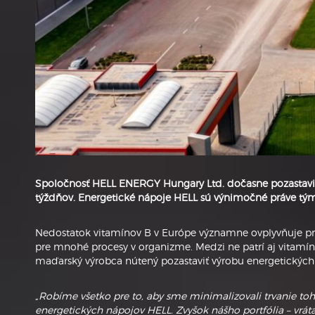
Spoločnosť HELL ENERGY Hungary Ltd. dočasne pozastavila
týždňov. Energetické nápoje HELL sú výnimočné práve tým, 
Nedostatok vitamínov B v Európe významne ovplyvňuje pri
pre mnohé procesy v organizme. Medzi ne patrí aj vitamín
maďarský výrobca nútený pozastaviť výrobu energetických 
„Robíme všetko pre to, aby sme minimalizovali trvanie tohto
energetických nápojov HELL. Zvyšok nášho portfólia – vrát