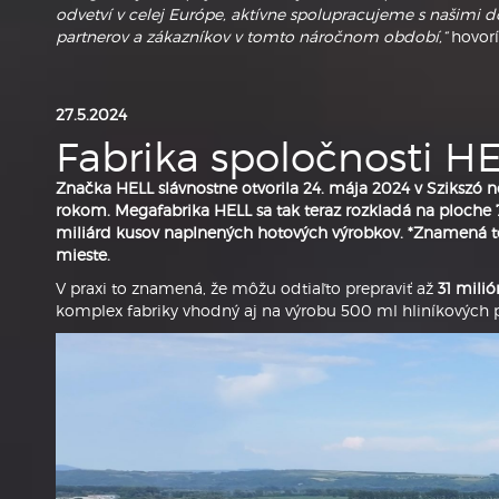
odvetví v celej Európe, aktívne spolupracujeme s našimi
partnerov a zákazníkov v tomto náročnom období,“
hovorí
27.5.2024
Fabrika spoločnosti H
Značka HELL slávnostne otvorila 24. mája 2024 v Szikszó
rokom. Megafabrika HELL sa tak teraz rozkladá na ploche 7
miliárd kusov naplnených hotových výrobkov. *Znamená to,
mieste.
V praxi to znamená, že môžu odtiaľto prepraviť až
31 mili
komplex fabriky vhodný aj na výrobu 500 ml hliníkových ple