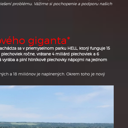
riešení problému. Vážime si pochopenie a podporu našich
ového giganta*
achádza sa v priemyselnom parku HELL, ktorý funguje 15
 plechoviek ročne, vrátane 4 miliárd plechoviek a 6
á vyrába a plní hliníkové plechovky nápojmi na jednom
bených a 18 miliónov je naplnených. Okrem toho je nový