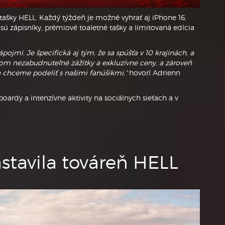
ašky HELL. Každý týždeň je možné vyhrať aj iPhone 16,
ú zápisníky, prémiové toaletné tašky a limitovaná edícia
ojmi. Je špecifická aj tým, že sa spúšťa v 10 krajinách, a
om nezabudnuteľné zážitky a exkluzívne ceny, a zároveň
chceme podeliť s našimi fanúšikmi,“
hovorí Adrienn
ardy a intenzívne aktivity na sociálnych sieťach a v
stavila továreň HELL