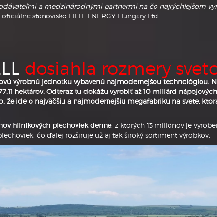
 dodávateľmi a medzinárodnými partnermi na čo najrýchlejšom vy
 oficiálne stanovisko HELL ENERGY Hungary Ltd.
ELL
dosiahla rozmery svet
 novú výrobnú jednotku vybavenú najmodernejšou technológiou. N
7,11 hektárov. Odteraz tu dokážu vyrobiť až 10 miliárd nápojových
 že ide o najväčšiu a najmodernejšiu megafabriku na svete, ktor
ónov hliníkových plechoviek denne
, z ktorých 13 miliónov je vyro
choviek, čo ďalej rozširuje už aj tak široký sortiment výrobkov.