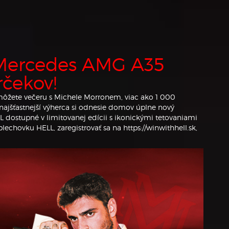
 Mercedes AMG A35
rčekov!
ť môžete večeru s Michele Morronem, viac ako 1 000
najšťastnejší výherca si odnesie domov úplne nový
 dostupné v limitovanej edícii s ikonickými tetovaniami
plechovku HELL, zaregistrovať sa na
https://winwithhell.sk
,