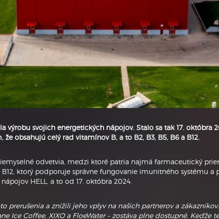
 výrobu svojich energetických nápojov. Stalo sa tak 17. októbra
že obsahujú celý rad vitamínov B, a to B2, B3, B5, B6 a B12.
emyselné odvetvia, medzi ktoré patria najmä farmaceutický priem
 B12, ktorý podporuje správne fungovanie imunitného systému a po
nápojov HELL, a to od 17. októbra 2024.
 prerušenia a znížili jeho vplyv na našich partnerov a zákazníkov. 
ane Ice Coffee, XIXO a FloeWater – zostáva plne dostupné. Keďže 