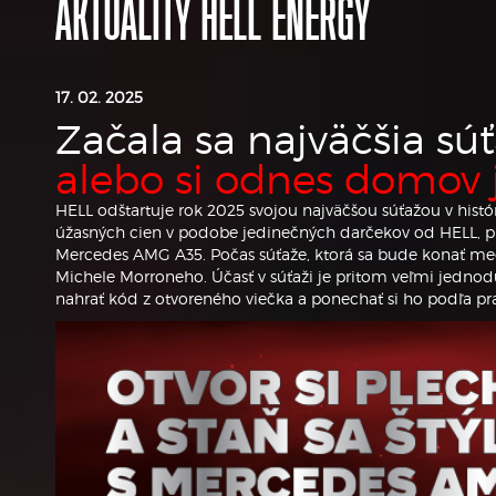
AKTUALITY HELL ENERGY
17. 02. 2025
Začala sa najväčšia súť
alebo si odnes domov j
HELL odštartuje rok 2025 svojou najväčšou súťažou v histó
úžasných cien v podobe jedinečných darčekov od HELL, pré
Mercedes AMG A35. Počas súťaže, ktorá sa bude konať medz
Michele Morroneho. Účasť v súťaži je pritom veľmi jednodu
nahrať kód z otvoreného viečka a ponechať si ho podľa pra