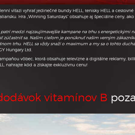
í víťazi vyhrať jedinečné bundy HELL, tenisky HELL a cestovné t
ansku. Hra „Winning Saturdays“ obsahuje aj špeciálne ceny, ako s
le patrí medzi najzaujímavejšie kampane na trhu s energetickými náp
sť zúčastniť sa. Naším cieľom je ponúknuť našim verným zákazník
nom trhu. HELL sa vždy snaží o maximum a my sa o tohto ducha 
GY Hungary Ltd.
aňou vôbec, ktorá obsahuje televízne a digitálne reklamy, billbo
ELL, nahrajte kód a získajte exkluzívnu cenu!
dodávok vitamínov B
poza