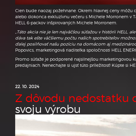
Cien bude naozaj požehnane. Okrem hlavnej ceny môžu denn
alebo dokonca exkluzívnu večeru s Michele Morronem v Tali
HELL 6-packov inšpirovaných Michele Morronem.
„Táto akcia nie je len najväčšou súťažou v histórii HELL, a
dáva tak ešte väčšiemu počtu našich spotrebiteľov možno
ďalej posilňovať našu pozíciu na domácom aj medzinárod
Popovics, marketingová riaditeľka spoločnosti HELL ENER
Promo súťaže je podporené najsilnejšou marketingovou kamp
predajniach. Nenechajte si ujsť túto príležitosť! Kúpte si H
22. 10. 2024
Z dôvodu nedostatku 
svoju výrobu