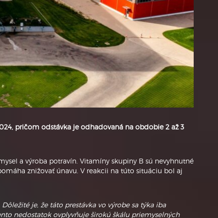
 2024, pričom odstávka je odhadovaná na obdobie 2 až 3
ysel a výroba potravín. Vitamíny skupiny B sú nevyhnutné
máha znižovať únavu. V reakcii na túto situáciu bol aj
Dôležité je, že táto prestávka vo výrobe sa týka iba
tento nedostatok ovplyvňuje širokú škálu priemyselných