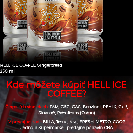
HELL ICE COFFEE Gingerbread
250 ml
Kde môžete kúpiť HELL ICE
COFFEE?
Čerpacích staniciach:
TAM
,
G&G
,
GAS
,
Benzinol
,
REALK
,
Gulf
,
Slovnaft
,
Petroltrans (Oktan)
V predajnej sieti:
BILLA
,
Terno
,
Kraj
,
FRESH
,
METRO
,
COOP
Jednota Supermarket,
predajne potravín CBA