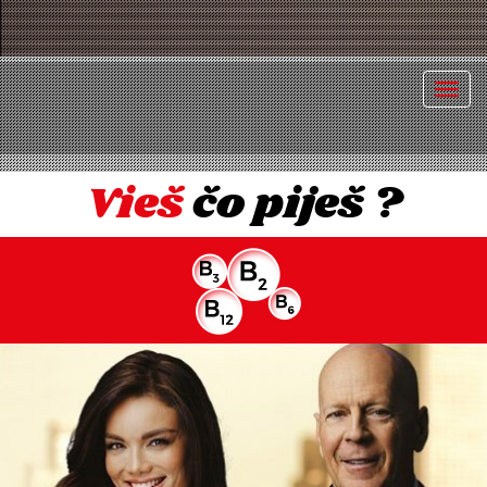
Togg
navig
Vieš
čo piješ ?