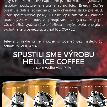
kávy s mliekom a dve najdôležitejšie funkcie energetických
nápojov: poskytuje energiu a stimuláciu. Energy Coffee
obsahuje ďalšie jedinečné prísady charakteristické pre HELL,
ktoré spotrebiteľovi poskytujú ešte lepší zážitok. Ak hľadáte
skutočný zážitok z kávy, zaujímajú vás novinky a kvalita je pre
vás dôležitá, využite túto príležitosť – zvýšte svoju energiu a
vychutnajte si osviežujúcu chuť ICE COFFEE.
Televíznu reklamu je možné si pozrieť cez nasledujúci
odkaz:
TV-REKLAMA
.
SPUSTILI SME VÝROBU
HELL ICE COFFEE
chcem vedieť viac
(klikni)