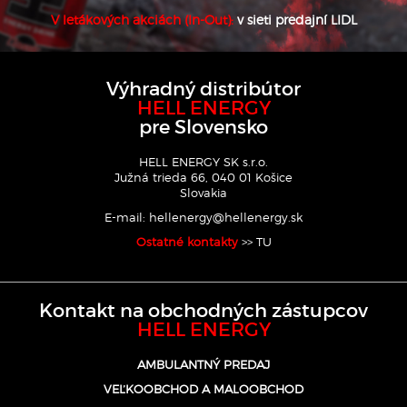
V letákových akciách (In-Out):
v sieti predajní LIDL
Výhradný distribútor
HELL ENERGY
pre Slovensko
HELL ENERGY SK s.r.o.
Južná trieda 66, 040 01 Košice
Slovakia
E-mail:
hellenergy@hellenergy.sk
Ostatné kontakty
>> TU
Kontakt na obchodných zástupcov
HELL ENERGY
AMBULANTNÝ PREDAJ
VEĽKOOBCHOD A MALOOBCHOD