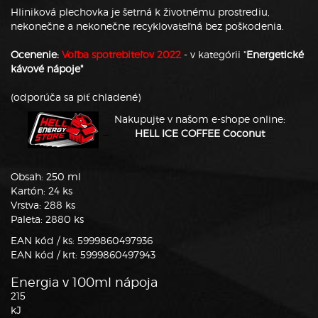
Hliniková plechovka je šetrná k životnému prostrediu,
nekonečne a nekonečne recyklovateľná bez poškodenia.
Ocenenie:
Voľba spotrebiteľov 2022
- v kategórii "
Energetické
kávové nápoje"
(odporúča sa piť chladené)
Nakupujte v našom e-shope online:
_
HELL ICE COFFEE Coconut
Obsah: 250 ml
Kartón: 24 ks
Vrstva: 288 ks
Paleta: 2880 ks
EAN kód / ks: 5999860497936
EAN kód / krt: 5999860497943
Energia v 100ml nápoja
215
kJ