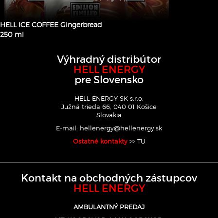
HELL ICE COFFEE Gingerbread
250 ml
Výhradný distribútor
HELL ENERGY
pre Slovensko
HELL ENERGY SK s.r.o.
Južná trieda 66, 040 01 Košice
Slovakia
E-mail:
hellenergy@hellenergy.sk
Ostatné kontakty
>> TU
Kontakt na obchodných zástupcov
HELL ENERGY
AMBULANTNÝ PREDAJ