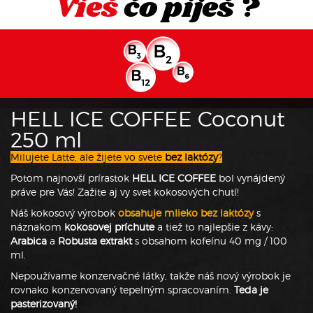
Vieš
čo piješ ?
HELL ICE COFFEE Coconut
250 ml
Milujete Latte, ale žijete vo svete
bez laktózy
?
Potom najnovší prírastok
HELL ICE COFFEE
bol vynájdený
práve pre Vás! Zažite aj vy svet kokosových chutí!
Náš kokosový výrobok
obsahuje mlieko bez laktózy
s
náznakom
kokosovej príchute
a tiež to najlepšie z kávy:
Arabica
a
Robusta extrakt
s obsahom kofeínu 40 mg / 100
ml.
Nepoužívame konzervačné látky, takže náš nový výrobok je
rovnako konzervovaný tepelným spracovaním.
Teda je
pasterizovaný!