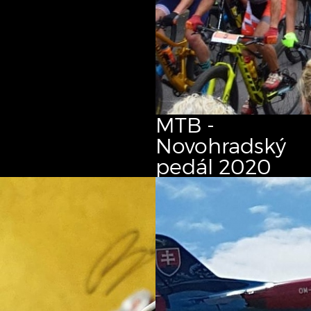
MTB -
Novohradský
pedál
2020