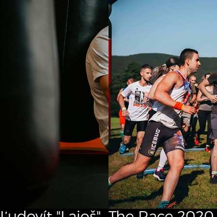
Ľudovít "Lajoš"
The Race
2020