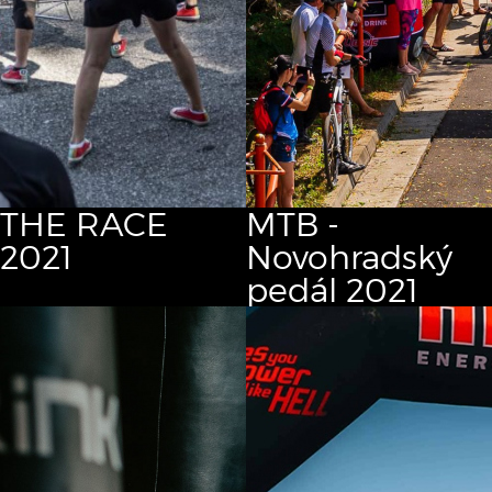
THE RACE
MTB -
2021
Novohradský
pedál 2021