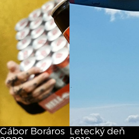
Gábor Boráros
Letecký deň