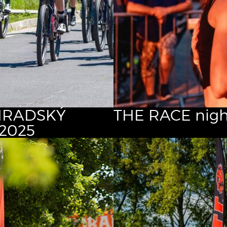
RADSKÝ
THE RACE nigh
2025