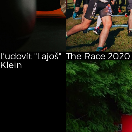
Ľudovít "Lajoš"
The Race
2020
Klein