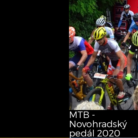
MTB -
Novohradský
pedál
2020