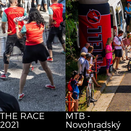
THE RACE
MTB -
2021
Novohradský