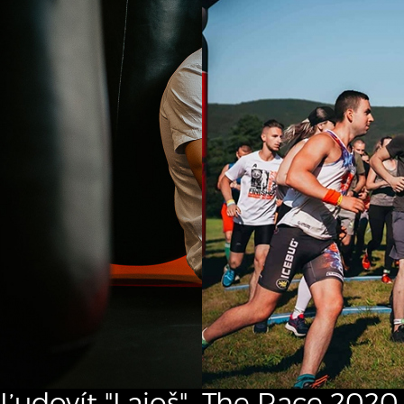
Ľudovít "Lajoš"
The Race
2020