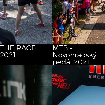
THE RACE
MTB -
2021
Novohradský
pedál 2021