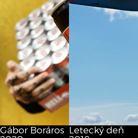
Gábor Boráros
Letecký deň