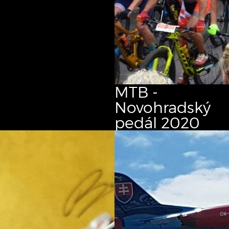
MTB -
Novohradský
pedál
2020