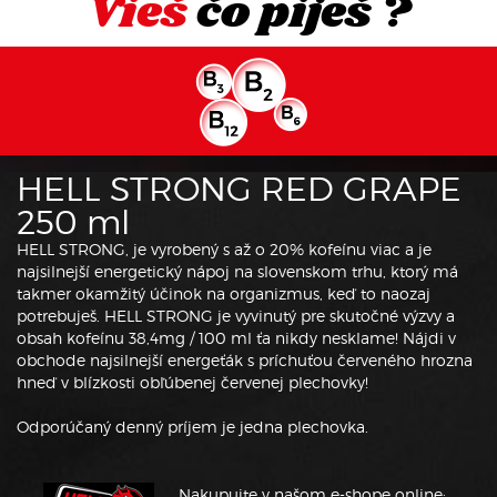
Vieš
čo piješ ?
HELL STRONG RED GRAPE
250 ml
HELL STRONG, je vyrobený s až o 20% kofeínu viac a je
najsilnejší energetický nápoj na slovenskom trhu, ktorý má
takmer okamžitý účinok na organizmus, keď to naozaj
potrebuješ. HELL STRONG je vyvinutý pre skutočné výzvy a
obsah kofeínu 38,4mg / 100 ml ťa nikdy nesklame! Nájdi v
obchode najsilnejší energeťák s príchuťou červeného hrozna
hneď v blízkosti obľúbenej červenej plechovky!
Odporúčaný denný príjem je jedna plechovka.
Nakupujte v našom e-shope online: