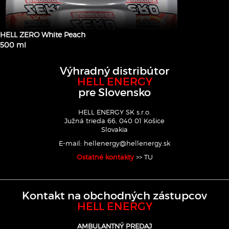
HELL ZERO White Peach
500 ml
Výhradný distribútor
HELL ENERGY
pre Slovensko
HELL ENERGY SK s.r.o.
Južná trieda 66, 040 01 Košice
Slovakia
E-mail:
hellenergy@hellenergy.sk
Ostatné kontakty
>> TU
Kontakt na obchodných zástupcov
HELL ENERGY
AMBULANTNÝ PREDAJ