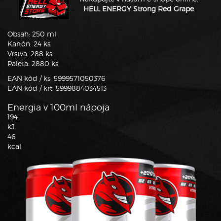
_
HELL ENERGY Strong Red Grape
Obsah: 250 ml
Kartón: 24 ks
Vrstva: 288 ks
Paleta: 2880 ks
EAN kód / ks: 5999571050376
EAN kód / krt: 5999884034513
Energia v 100ml nápoja
194
kJ
46
kcal