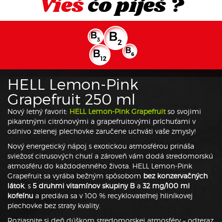
Vieš
čo piješ ?
HELL Lemon-Pink
Grapefruit
250 ml
Nový letný favorit:
HELL Lemon-Pink Grapefruit
so svojimi
pikantnými citrónovými a grapefruitovými príchuťami v
oslnivo zelenej plechovke zaručene uchváti vaše zmysly!
Nový energetický nápoj s exotickou atmosférou prináša
sviežosť citrusových chutí a zároveň vám dodá stredomorskú
atmosféru do každodenného života. HELL Lemon-Pink
Grapefruit sa vyrába bežným spôsobom
bez konzervačných
látok
, s
5 druhmi vitamínov skupiny B
a
32 mg/100 ml
kofeínu
a predáva sa v 100 % recyklovateľnej hliníkovej
plechovke bez straty kvality.
Rozjasnite si deň dúškom stredomorskej atmosféry – odteraz