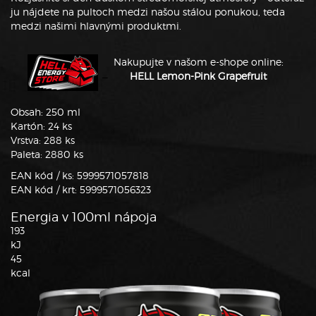
ju nájdete na pultoch medzi našou stálou ponukou, teda
medzi našimi hlavnými produktmi.
Nakupujte v našom e-shope online:
_
HELL Lemon-Pink Grapefruit
Obsah: 250 ml
Kartón: 24 ks
Vrstva: 288 ks
Paleta: 2880 ks
EAN kód / ks: 5999571057818
EAN kód / krt: 5999571056323
Energia v 100ml nápoja
193
kJ
45
kcal