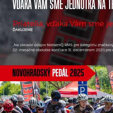
VĎAKA VÁM SME JEDNOTKA NA T
Priatelia, vďaka Vám sme j
ĎAKUJEME
„Na základe údajov NielsenIQ RMS pre kategóriu značkový
(12- mesačné obdobie končiace 31. decembrom 2021) pre ce
NOVOHRADSKÝ
PEDÁL
2025