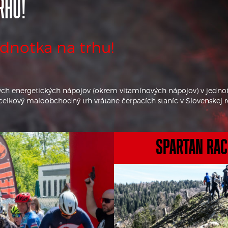
RHU!
ednotka na trhu!
ch energetických nápojov (okrem vitamínových nápojov) v jednot
lkový maloobchodný trh vrátane čerpacích staníc v Slovenskej re
SPARTAN RA